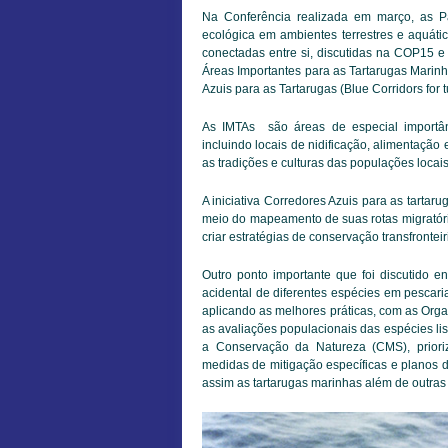
Na Conferência realizada em março, as P
ecológica em ambientes terrestres e aquático
conectadas entre si, discutidas na COP15 e
Áreas Importantes para as Tartarugas Marinha
Azuis para as Tartarugas (Blue Corridors for t
As IMTAs são áreas de especial importân
incluindo locais de nidificação, alimentação
as tradições e culturas das populações locais 
A iniciativa Corredores Azuis para as tartar
meio do mapeamento de suas rotas migratória
criar estratégias de conservação transfrontei
Outro ponto importante que foi discutido e
acidental de diferentes espécies em pescaria
aplicando as melhores práticas, com as Or
as avaliações populacionais das espécies l
a Conservação da Natureza (CMS), priori
medidas de mitigação específicas e planos d
assim as tartarugas marinhas além de outra