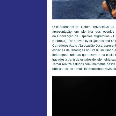
O coordenador do Centro TAMAR/ICMBio 
apresentação em plenária dos eventos p
da Convenção de Espécies Migratórias - 
Natureza), The University of Queensland-UQ 
Corredores Azuis .Na ocasião Joca apresen
espécies de tartarugas no Brasil, incluindo
tartarugas marinhas que ocorrem na costa 
traçados a partir de estudos de telemetria sa
Tamar realiza estudos com telemetria desde 
publicados em jornais internacionais revisad