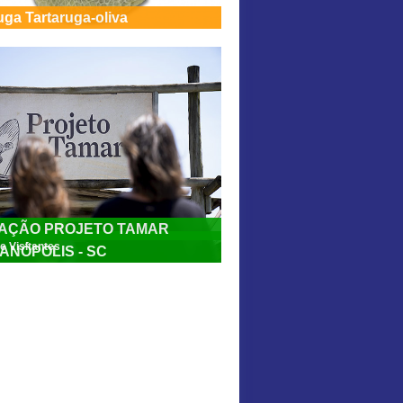
uga Tartaruga-oliva
AÇÃO PROJETO TAMAR
e Visitantes
ANÓPOLIS - SC