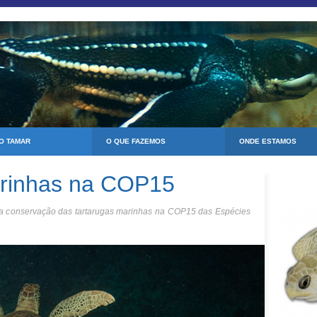
 O TAMAR
O QUE FAZEMOS
ONDE ESTAMOS
arinhas na COP15
da conservação das tartarugas marinhas na COP15 das Espécies