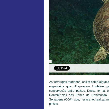
As tartarugas marinhas, assim como alguma
migratórios que ultrapassam fronteiras 
conservação entre países. Dessa forma, 
Conferências das Partes da Convenção 
Selvagens (COP), que, neste ano, realizar
países.