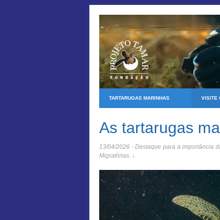
TARTARUGAS MARINHAS
VISITE
As tartarugas m
13/04/2026 - Destaque para a importância 
Migratórias. ↓