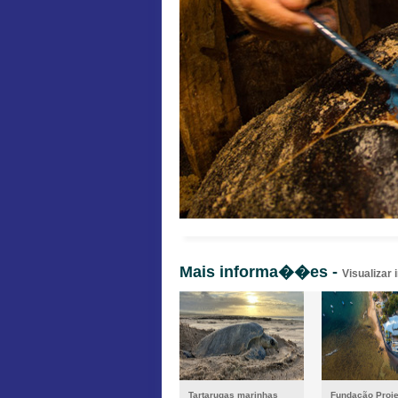
Mais informa��es -
Visualizar
Tartarugas marinhas
Fundação Proje