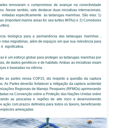
artes renovaram o compromisso de avançar na conectividade
s. Nesse sentido, vale destacar duas iniciativas internacionais,
 voltadas especificamente às tartarugas marinhas. São elas: 1)
s (important marine areas for sea turtles IMTAs) e 2) Corredores
urtles).
cia biológica para a permanência das tartarugas marinhas ,
 e rotas migratórias, além de espaços em que sua relevância para
é significativa.
ugas é um esforço global para proteger as tartarugas marinhas por
s, de dados genéticos e de habitats. Ambas as iniciativas visam
riças e baseadas na ciência.
ntre as partes nessa COP15, diz respeito a questão da captura
s. As Partes deverão fortalecer a mitigação da captura acidental
ganizações Regionais de Manejo Pesqueiro (RFMOs) aprimorando
istadas na Convenção sobre a Proteção das Nações Unidas sobre
zando as pescarias e regiões de alto risco e desenvolvendo
e ação com prazos definidos para todos os táxons, beneficiando
s espécies ameaçadas