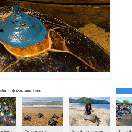
 informa��es anteriores
to Tamar
Mais fêmeas de
As ondas de tartarugas
Férias d