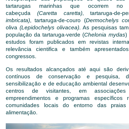
tartarugas marinhas que ocorrem no Br
cabeçuda
(Caretta caretta)
, tartaruga-de-
imbricata)
, tartaruga-de-couro (
Dermochelys cor
oliva
(Lepidochelys olivacea)
. As pesquisas ta
população da tartaruga-verde (
Chelonia mydas
)
estudos foram publicados em revistas intern
relevância cientifica e também apresentad
congressos.
Os resultados alcançados até aqui são deri
contínuos de conservação e pesquisa, d
sensibilização e de educação ambiental desenv
centros de visitantes, em associações
empreendimentos e programas específicos 
comunidades locais do entorno das praia
alimentação.