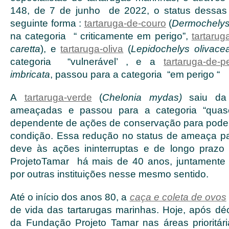
148, de 7 de junho de 2022, o status dessas
seguinte forma :
tartaruga-de-couro
(
Dermochelys
na categoria “ criticamente em perigo”,
tartaru
caretta
), e
tartaruga-oliva
(
Lepidochelys olivace
categoria “vulnerável’ , e a
tartaruga-de-p
imbricata
, passou para a categoria “em perigo “
A
tartaruga-verde
(
Chelonia mydas)
saiu da
ameaçadas e passou para a categoria “qua
dependente de ações de conservação para pode
condição. Essa redução no status de ameaça p
deve às ações ininterruptas e de longo prazo
ProjetoTamar há mais de 40 anos, juntamente 
por outras instituições nesse mesmo sentido.
Até o início dos anos 80, a
caça e coleta de ovos
de vida das tartarugas marinhas. Hoje, após dé
da Fundação Projeto Tamar nas áreas prioritár