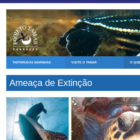
TARTARUGAS MARINHAS
VISITE O TAMAR
O QU
Ameaça de Extinção