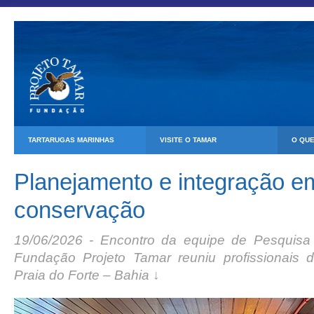
TARTARUGAS MARINHAS
VISITE O TAMAR
O QU
Planejamento e integração em
conservação
19/06/2026 - Encontro da equipe de Pesquis
Fundação Projeto Tamar reuniu profissionais 
Praia do Forte – Bahia ↓