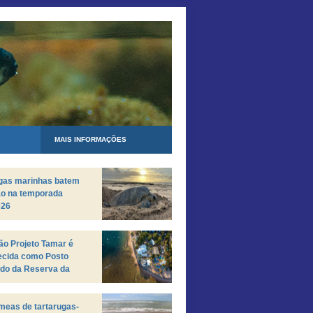
MAIS INFORMAÇÕES
ugas marinhas batem
ão na temporada
026
o Projeto Tamar é
ecida como Posto
do da Reserva da
a da Mata Atlântica
meas de tartarugas-