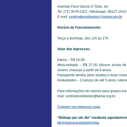
Avenida Farol Garcia D´Ávila, s/n
Tel: (71) 3676-0321 / Whatsapp: 98127-2010
E-mail:
centrodevisitantes@tamar.org.br
Horário de Funcionamento:
Terça a domingo, das 11h às 17h.
Valor dos Ingressos:
Inteira – R$ 54,00
Meia-entrada – R$ 27,00 (idosos acima de 
Jovem, crianças a partir de 6 anos)
Passaporte família (dois adultos e duas cria
Gratuidades – Crianças de até 5 anos, natur
Para informações de valores para grupos esc
mail: centrodevisitantes@tamar.org.br.
Compre seu ingresso aqui.
“Biólogo por um dia” mediante agendamento 
bit.ly/tamarpraiadoforteba