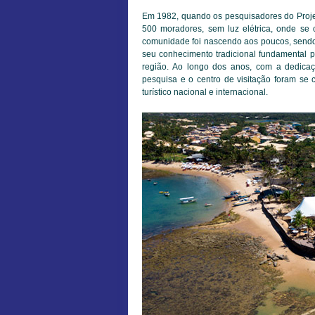
Em 1982, quando os pesquisadores do Proje
500 moradores, sem luz elétrica, onde se 
comunidade foi nascendo aos poucos, sendo 
seu conhecimento tradicional fundamental pa
região. Ao longo dos anos, com a dedicaç
pesquisa e o centro de visitação foram se
turístico nacional e internacional.