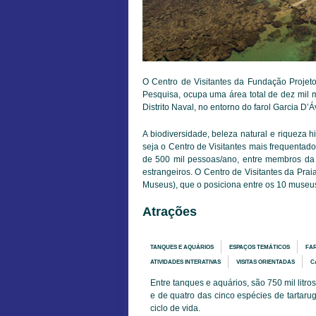
O Centro de Visitantes da Fundação Projet
Pesquisa, ocupa uma área total de dez mil 
Distrito Naval, no entorno do farol Garcia D’Áv
A biodiversidade, beleza natural e riqueza hi
seja o Centro de Visitantes mais frequentad
de 500 mil pessoas/ano, entre membros da c
estrangeiros. O Centro de Visitantes da Prai
Museus), que o posiciona entre os 10 museus 
Atrações
TANQUES E AQUÁRIOS
ESPAÇOS TEMÁTICOS
FA
ATIVIDADES INTERATIVAS
VISITAS ORIENTADAS
C
Entre tanques e aquários, são 750 mil lit
e de quatro das cinco espécies de tartaru
ciclo de vida.