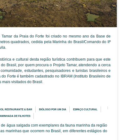
o Tamar da Praia do Forte foi criado no mesmo ano da Base de
metros quadrados, cedida pela Marinha do Brasil/Comando do IIº
ila.
stórica e cultural desta região turística contribuem para que este
o do Brasil, por quem procura o Projeto Tamar, atendendo a cerca
omunidade, estudantes, pesquisadores e turistas brasileiros e
a do Forte é também cadastrado no IBRAM (Instituto Brasileiro de
mais visitados do Brasil.
ROL RESTAURANTE & BAR
BIÓLOGO POR UM DIA
ESPAÇO CULTURAL
AMINHADA DE FILHOTES
ros de água salgada com exemplares da fauna marinha da região
gas marinhas que ocorrem no Brasil, em diferentes estágios do