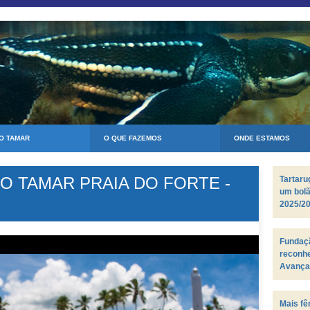
 O TAMAR
O QUE FAZEMOS
ONDE ESTAMOS
 TAMAR PRAIA DO FORTE -
Tartar
um bol
2025/2
Fundaçã
reconh
Avança
Biosfer
Mais fê