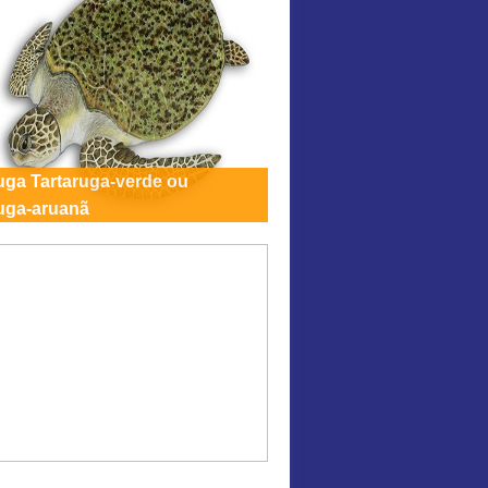
uga Tartaruga-verde ou
ruga-aruanã