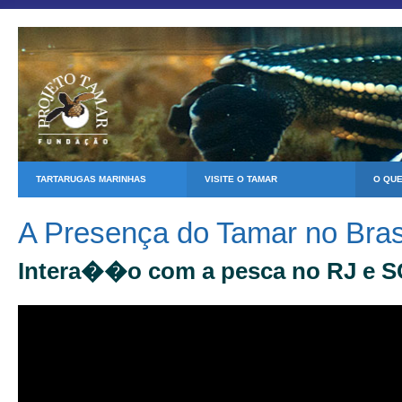
TARTARUGAS MARINHAS
VISITE O TAMAR
O QU
A Presença do Tamar no Bras
Intera��o com a pesca no RJ e S